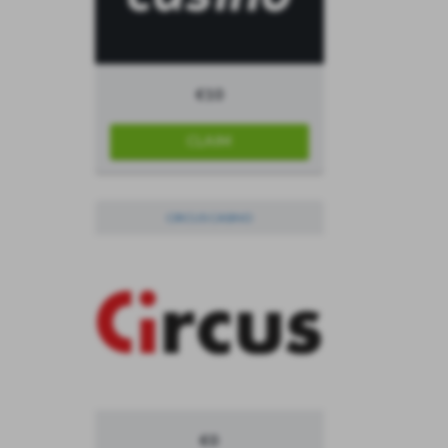
€10
CLAIM
CIRCUS CASINO
€0