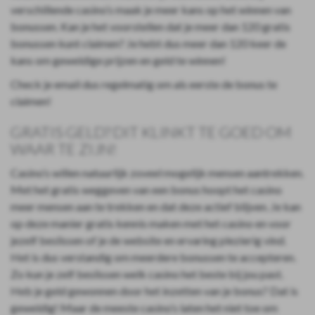
verschillende casino’s maak je meer kans op het winnen van
bonussen. Kan je het voorstellen dat je meer dan 120 gratis
bonussen kunt claimen? Je hebt dus meer dan 120 keer de
kans om geweldige prijzen en geld te winnen!
Check je email dus regelmatig om als eerste de bonus te
claimen!
GRATIS GELD? DIT KLINKT TE GOED OM
WAAR TE ZIJN!
Casino’s willen natuurlijk zoveel mogelijk mensen aantrekken.
Met het gratis weggeven van een bonus hoopt het casino
meer mensen aan te trekken en dat deze actief blijven. Je kan
op deze manier gratis kennis maken met het casino en voor
jezelf beslissen of je de website en ervaring plezierig vind.
Het is dus verstandig om meerdere bonussen te accepteren.
Zo kun je zelf beslissen welk casino het beste bij jou past.
Heb je geld gewonnen door het inzetten van je bonus? Dat is
geweldig! Maar de meeste casino’s laten het niet toe om